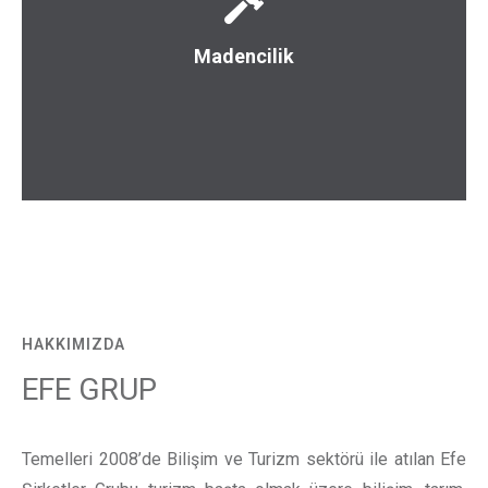
kuyuları açılmıştır. Eskişehirde Spiolit sahaları Muğla ve
işletme ruhsatı mevcut olup sondajları yapılmış Co2
Madencilik
şirketimize ait 200809618'nolu karbondioksit (Co2)
Muğla ili Kavaklıdere ilçesi Çamyayla köyünde
Madencilik
HAKKIMIZDA
EFE GRUP
Temelleri 2008’de Bilişim ve Turizm sektörü ile atılan Efe