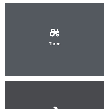
Tarım
Lavanta Yetiştiriciliği ve tıbbi aromatik bitkiler alanında
referans noktası olmak, ülkemizi bu alanda en iyi
Tarım
şekilde temsil etmek bitkilerin yetiştirildiği bir üretim
modeli gerçekleştiriyoruz.
bölgelerinden çine blok ihracatı yapılmaktadır.
Afyon bölgesinde mermer afyon burdur muğla ısparta