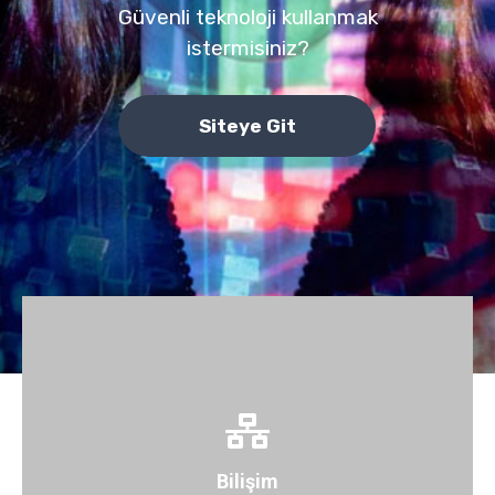
Güvenli teknoloji kullanmak
istermisiniz?
Siteye Git
ediyor.
izleyerek, her türlü probleme en kısa sürede müdahale
teknik kadro, sunulan bağlantı ve servisleri sürekli
Tecrübeli, dinamik ve teknik sertifikasyonlara sahip
Bilişim
Bilişim